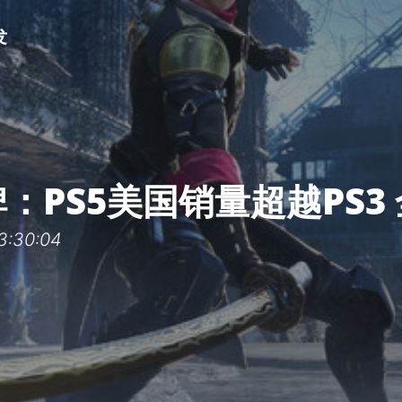
发
：PS5美国销量超越PS3
:30:04