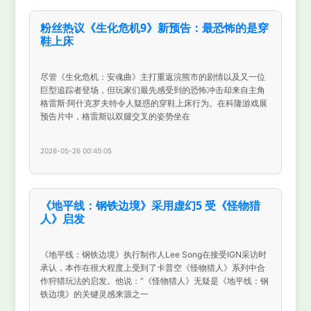
粉丝热议《生化危机9》新预告：最恐怖的是穿
鞋上床
尽管《生化危机：安魂曲》主打重返浣熊市的剧情以及又一位
巨型追踪者登场，但玩家们最先感受到的恐怖冲击却来自主角
格雷斯·阿什克罗夫特令人疑惑的穿鞋上床行为。在科隆游戏展
预告片中，格雷斯以双腿交叉的姿势坐在
2026-05-26 00:45:05
《地平线：钢铁边境》采用虚幻5 受《怪物猎
人》启发
《地平线：钢铁边境》执行制作人Lee Song在接受IGN采访时
承认，本作在很大程度上受到了卡普空《怪物猎人》系列中合
作狩猎玩法的启发。他说：“《怪物猎人》无疑是《地平线：钢
铁边境》的关键灵感来源之一