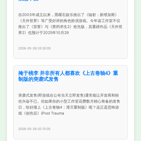
自2003年成立以来，黑曜石娱乐推出了《辐射：新维加斯》
《天外世界》等广受好评的角色扮演游戏。今年该工作室不仅
推出了《宣誓》与《禁闭求生2》抢先版，其重磅作品《天外世
界2》也预计于2025年10月29
2026-05-26 03:30:05
掩于桃李 并非所有人都喜欢《上古卷轴4》重
制版的突袭式发售
突袭式发售(即游戏在公布当天立即发售)通常能让开发商和粉
丝兴奋不已。但如果你的小型工作室花费数月精心筹备的发售
日，恰好撞上《上古卷轴4：湮灭重制版》呢？这正是恐怖游
戏《创伤后》(Post Trauma
2026-05-26 02:15:05